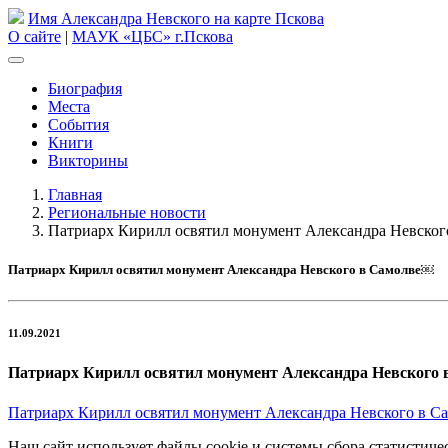
Имя Александра Невского на карте Пскова
О сайте
|
МАУК «ЦБС» г.Пскова
Биография
Места
События
Книги
Викторины
Главная
Региональные новости
Патриарх Кирилл освятил монумент Александра Невско
Патриарх Кирилл освятил монумент Александра Невского в Самолве￼
11.09.2021
Патриарх Кирилл освятил монумент Александра Невского
Патриарх Кирилл освятил монумент Александра Невского в С
Наш сайт использует файлы cookie и системы сбора статистичес