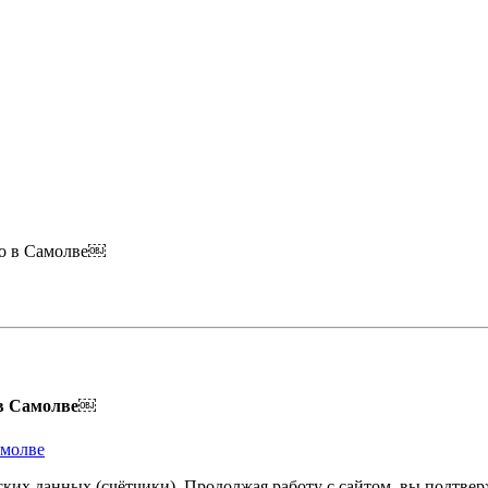
го в Самолве￼
 в Самолве￼
амолве
ких данных (счётчики). Продолжая работу с сайтом, вы подтверж