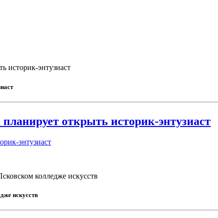
ть историк-энтузиаст
зиаст
а планирует открыть историк-энтузиаст
торик-энтузиаст
Псковском колледже искусств
дже искусств