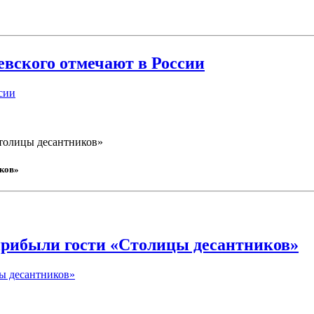
вского отмечают в России
сии
Столицы десантников»
иков»
прибыли гости «Столицы десантников»
ы десантников»