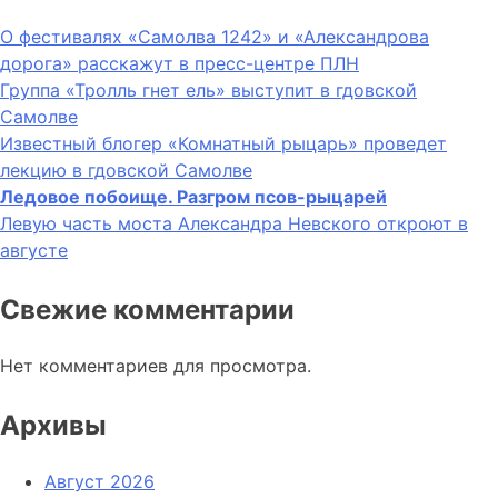
О фестивалях «Самолва 1242» и «Александрова
дорога» расскажут в пресс-центре ПЛН
Группа «Тролль гнет ель» выступит в гдовской
Самолве
Известный блогер «Комнатный рыцарь» проведет
лекцию в гдовской Самолве
Ледовое побоище. Разгром псов-рыцарей
Левую часть моста Александра Невского откроют в
августе
Свежие комментарии
Нет комментариев для просмотра.
Архивы
Август 2026