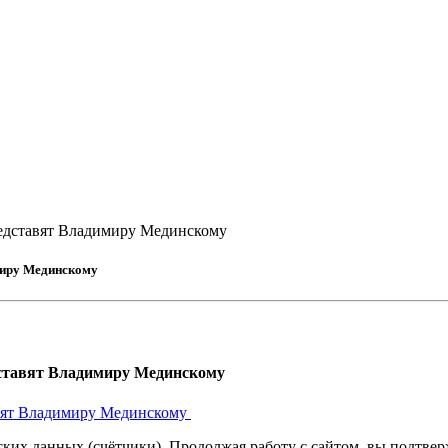
редставят Владимиру Мединскому
миру Мединскому
дставят Владимиру Мединскому
авят Владимиру Мединскому
ких данных (счётчики). Продолжая работу с сайтом, вы подтверж