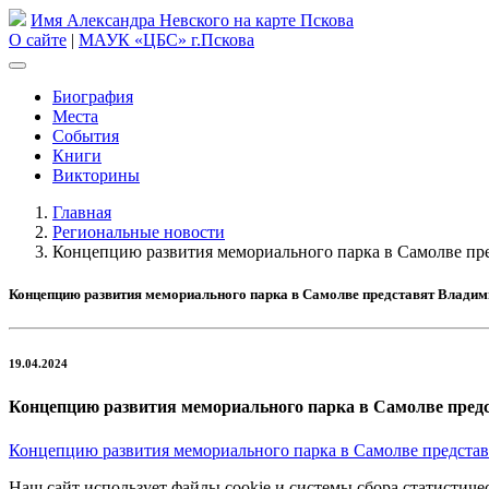
Имя Александра Невского на карте Пскова
О сайте
|
МАУК «ЦБС» г.Пскова
Биография
Места
События
Книги
Викторины
Главная
Региональные новости
Концепцию развития мемориального парка в Самолве п
Концепцию развития мемориального парка в Самолве представят Влади
19.04.2024
Концепцию развития мемориального парка в Самолве пре
Концепцию развития мемориального парка в Самолве предст
Наш сайт использует файлы cookie и системы сбора статистичес