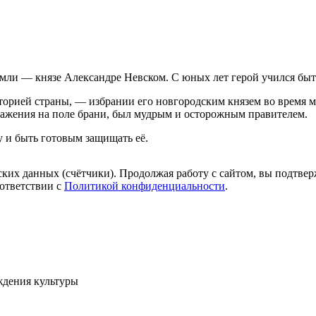
земли — князе Александре Невском. С юных лет герой учился б
торией страны, — избрании его новгородским князем во время м
ажения на поле брани, был мудрым и осторожным правителем.
у и быть готовым защищать её.
ких данных (счётчики). Продолжая работу с сайтом, вы подтверж
ответствии с
Политикой конфиденциальности
.
ждения культуры